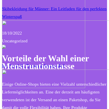
Skibekleidung für Männer: Ein Leitfaden für den perfekten
Winterspaß
18/10/2022
Uncategorized
Vorteile der Wahl einer
Menstruationstasse
Ihr Portal für Premium-Sportartikel
Einige Online-Shops bieten eine Vielzahl unterschiedlicher
Liefermöglichkeiten an. Eine der derzeit am häufigsten
verwendeten ist der Versand an einen Paketshop, da Sie
damit die volle Flexibilität haben, Ihre Produkte