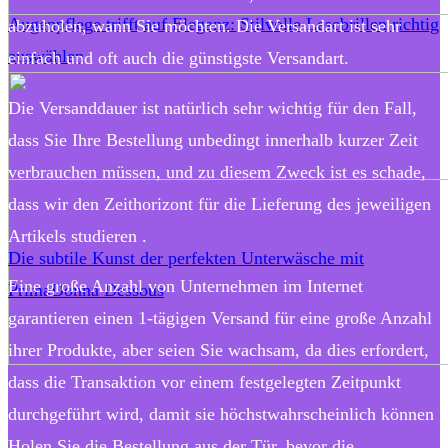
Augenpflege trifft auf Eleganz: Stilvolle Lesebrillen richtig
abzuholen, wann Sie möchten. Die Versandart ist sehr
auswählen
einfach und oft auch die günstigste Versandart.
Die Versanddauer ist natürlich sehr wichtig für den Fall,
dass Sie Ihre Bestellung unbedingt innerhalb kurzer Zeit
verbrauchen müssen, und zu diesem Zweck ist es schade,
dass wir den Zeithorizont für die Lieferung des jeweiligen
Artikels studieren .
Die subtile Kunst der perfekten Unterwäsche mit
Eine große Anzahl von Unternehmen im Internet
PrimaDonna Dessous
garantieren einen 1-tägigen Versand für eine große Anzahl
ihrer Produkte, aber seien Sie wachsam, da dies erfordert,
dass die Transaktion vor einem festgelegten Zeitpunkt
durchgeführt wird, damit sie höchstwahrscheinlich können
Holen Sie die Bestellung aus der Tür, bevor die