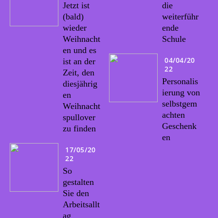
Jetzt ist
die
(bald)
weiterführ
wieder
ende
Weihnacht
Schule
en und es
04/04/20
ist an der
22
Zeit, den
Personalis
diesjährig
ierung von
en
selbstgem
Weihnacht
achten
spullover
Geschenk
zu finden
en
17/05/20
22
So
gestalten
Sie den
Arbeitsallt
ag