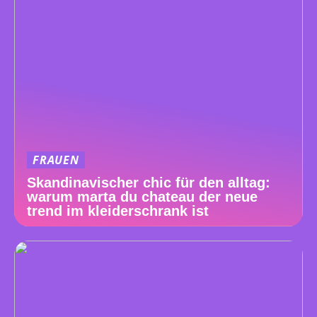
FRAUEN
Skandinavischer chic für den alltag:
warum marta du chateau der neue
trend im kleiderschrank ist