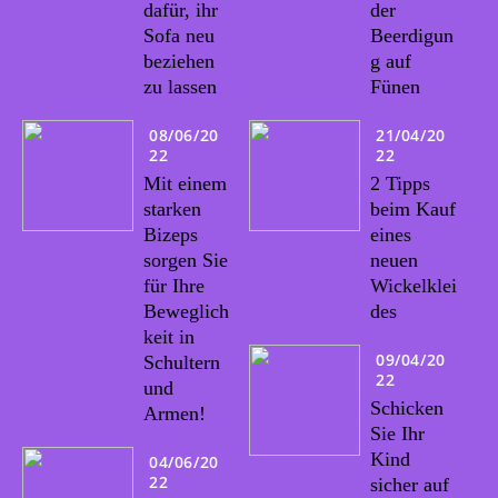
dafür, ihr
der
Sofa neu
Beerdigun
beziehen
g auf
zu lassen
Fünen
08/06/20
21/04/20
22
22
Mit einem
2 Tipps
starken
beim Kauf
Bizeps
eines
sorgen Sie
neuen
für Ihre
Wickelklei
Beweglich
des
keit in
09/04/20
Schultern
22
und
Schicken
Armen!
Sie Ihr
Kind
04/06/20
22
sicher auf