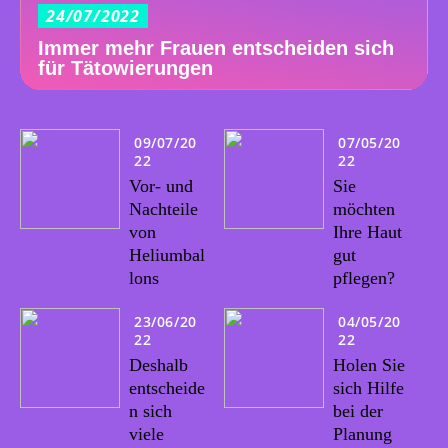
24/07/2022
Immer mehr Frauen entscheiden sich
für Tätowierungen
09/07/20
07/05/20
22
22
Vor- und
Sie
Nachteile
möchten
von
Ihre Haut
Heliumbal
gut
lons
pflegen?
23/06/20
04/05/20
22
22
Deshalb
Holen Sie
entscheide
sich Hilfe
n sich
bei der
viele
Planung