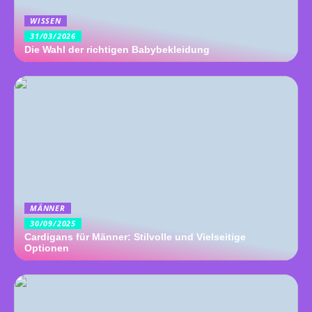
WISSEN
31/03/2026
Die Wahl der richtigen Babybekleidung
MÄNNER
30/09/2025
Cardigans für Männer: Stilvolle und Vielseitige
Optionen