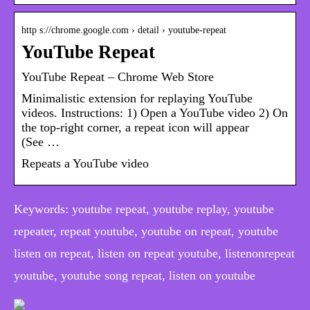
http s://chrome.google.com › detail › youtube-repeat
YouTube Repeat
YouTube Repeat – Chrome Web Store
Minimalistic extension for replaying YouTube
videos. Instructions: 1) Open a YouTube video 2) On
the top-right corner, a repeat icon will appear
(See …
Repeats a YouTube video
Keywords: youtube repeat, youtube replay, youtube
repeater, repeat youtube, youtube on repeat, youtube
listen on repeat, listen on repeat youtube, listenonrepeat
youtube, youtube song repeat, listen on youtube